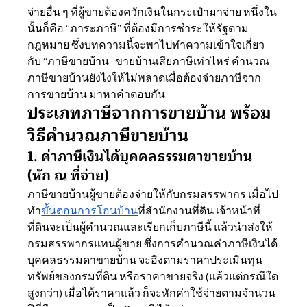
จ่ายอื่น ๆ ที่ผู้ขายต้องควักเงินในกระเป๋ามาจ่าย หนึ่งใน
นั้นก็คือ “ภาระภาษี” ที่ต้องมีการชำระให้รัฐตาม
กฎหมาย ซึ่งบทความนี้จะพาไปทำความเข้าใจเกี่ยว
กับ “ภาษีขายบ้าน” ขายบ้านเสียภาษีเท่าไหร่ คำนวณ
ภาษีขายบ้านยังไงให้ไม่พลาดเมื่อต้องจ่ายภาษีจาก
การขายบ้าน มาหาคำตอบกัน
ประเภทภาษีจากการขายบ้าน พร้อม
วิธีคำนวณภาษีขายบ้าน
1. ค่าภาษีเงินได้บุคคลธรรมดาขายบ้าน 
(หัก ณ ที่จ่าย)
ภาษีขายบ้านผู้ขายต้องจ่ายให้กับกรมสรรพากร เมื่อไป
ทำ
ขั้นตอนการโอนบ้าน
ที่สำนักงานที่ดิน เจ้าหน้าที่
ที่ดินจะเป็นผู้คำนวณและเรียกเก็บภาษีนี้ แล้วนำส่งให้
กรมสรรพากรแทนผู้ขาย ซึ่งการคำนวณค่าภาษีเงินได้
บุคคลธรรมดาขายบ้าน จะอิงตามราคาประเมินทุน
ทรัพย์ของกรมที่ดิน หรือราคาขายจริง (แล้วแต่กรณีใด
สูงกว่า) เมื่อได้ราคาแล้ว ก็จะหักค่าใช้จ่ายตามจำนวน