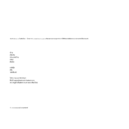
พบกับ Belmont ในเชียงใหม่ — โครงการ Rochalia Development ที่ผสมผสานความหรูหรากับการใช้ชีวิตอย่างยั่งยืนท่ามกลางธรรมชาติได้อย่างลงตัว
บ้าน
เกี่ยวกับ
ประเภทบ้าน
เสนอ
กฎหมายการต่อเติมบ้านในหมู่บ้านจัดสรร ต้อง
ติดต่อ
เฟสบุ๊ค
ขออนุญาตไหม?
เส้น
วอทส์แอป
โทร. (+66) 62 983 9661
อีเมล์:
sales@belmont-thailand.com
342 หมู่ที่ 3 สันผักหวาน หางดง เชียงใหม่
© 2025 เบลมอนต์ สงวนลิขสิทธิ์