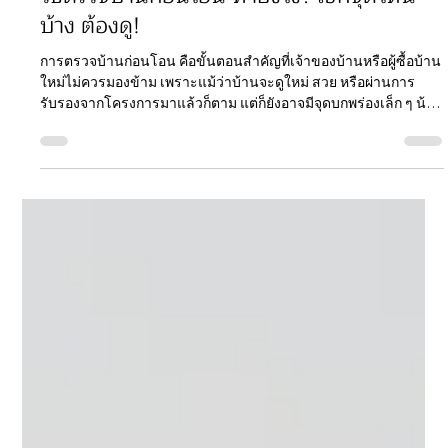
ฺBelmont Residences
17 ต.ค. 2568
ยาว 1 นาที
วิธีตรวจบ้านก่อนโอน ทำยังไง? เช็กจุดไหน
บ้าง ต้องดู!
การตรวจบ้านก่อนโอน คือขั้นตอนสำคัญที่เจ้าของบ้านหรือผู้ซื้อบ้าน
ใหม่ไม่ควรมองข้าม เพราะแม้ว่าบ้านจะดูใหม่ สวย หรือผ่านการ
รับรองจากโครงการมาแล้วก็ตาม แต่ก็ยังอาจมีจุดบกพร่องเล็ก ๆ น้อย
ๆ ที่ซ่อนอยู่ การตรวจรับบ้านอย่างละเอียดก่อนทำการโอนบ้าน จะ
ช่วยให้คุณมั่นใจได้ว่าบ้านที่กำลังจะรับมอบ “สมบูรณ์พร้อมเข้าอยู่”
จริง ๆ ไม่ต้องเสียเวลา เสียค่าใช้จ่าย หรือมาซ่อมแซมภายหลัง ทำไม