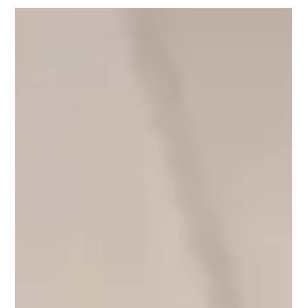
ต้องเป็น “หนี้บ้าน” ซึ่งหมายถึงการเป็นหนี้ระยะยาว แม้ธนาคารจะมี
ตัวเลือกให้ผ่อนบ้านระยะสั้นแล้ว แต่ก็อาจทำให้หลายคนเกิด
ความเครียดกับภาระหนี้ก้อนใหญ่ก้อนนี้ได้ ยิ่งถ้ารายได้ลดลงหรือ
เผชิญเหตุฉุกเฉิน บอกเลยว่าแบกกันหลังหักแน่นอน แต่ก็ใช่ว่าปัญหา
จะไม่มีทางออก เพราะบนโลกนี้ยังมีสิ่งที่เรียกว่า “วิธีขอปรับ
โครงสร้างหนี้บ้าน” อยู่ ซึ่งจะช่วยลดภาระรายเดือน