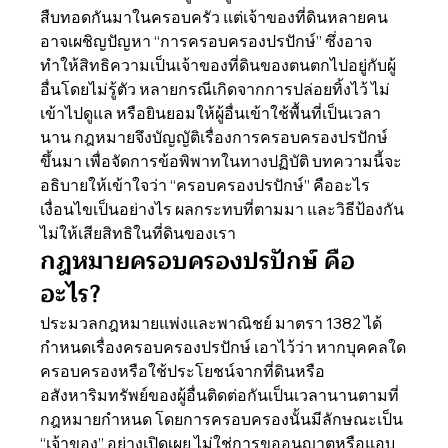
สืบทอดกันมาในครอบครัว แต่เจ้าของที่ดินหลายคน
อาจเผชิญปัญหา “การครอบครองปรปักษ์” ซึ่งอาจ
ทำให้สิทธิความเป็นเจ้าของที่ดินของตนตกไปอยู่กับผู้
อื่นโดยไม่รู้ตัว หลายกรณีเกิดจากการปล่อยทิ้งไว้ ไม่
เข้าไปดูแล หรือยินยอมให้ผู้อื่นเข้าใช้พื้นที่เป็นเวลา
นาน กฎหมายจึงบัญญัติเรื่องการครอบครองปรปักษ์
ขึ้นมา เพื่อจัดการข้อพิพาทในทางปฏิบัติ บทความนี้จะ
อธิบายให้เข้าใจว่า “ครอบครองปรปักษ์” คืออะไร 
เงื่อนไขเป็นอย่างไร ผลกระทบที่ตามมา และวิธีป้องกัน
ไม่ให้เสียสิทธิในที่ดินของเรา
กฎหมายครอบครองปรปักษ์ คือ
อะไร?
ประมวลกฎหมายแพ่งและพาณิชย์ มาตรา 1382 ได้
กำหนดเรื่องครอบครองปรปักษ์ เอาไว้ว่า หากบุคคลใด
ครอบครองหรือใช้ประโยชน์จากที่ดินหรือ
อสังหาริมทรัพย์ของผู้อื่นติดต่อกันเป็นเวลานานตามที่
กฎหมายกำหนด โดยการครอบครองนั้นมีลักษณะเป็น 
“เจ้าของ” อย่างเปิดเผย ไม่ใช่การขออนุญาตหรือแอบ