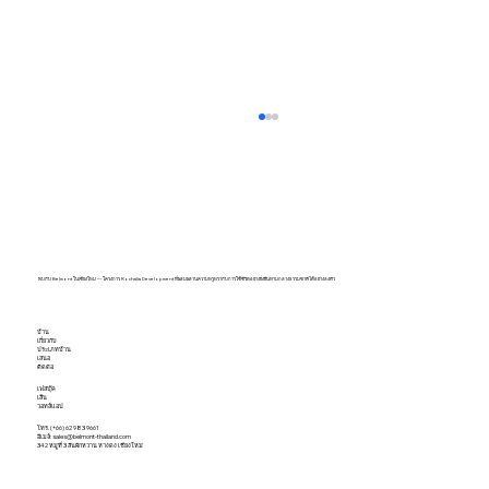
พบกับ Belmont ในเชียงใหม่ — โครงการ Rochalia Development ที่ผสมผสานความหรูหรากับการใช้ชีวิตอย่างยั่งยืนท่ามกลางธรรมชาติได้อย่างลงตัว
บ้าน
เกี่ยวกับ
ประเภทบ้าน
เสนอ
ไม่จ่ายค่าส่วนกลางหมู่บ้านตามกฎหมาย ปรับ
ติดต่อ
เฟสบุ๊ค
เท่าไร? โดนฟ้องได้จริงไหม
เส้น
วอทส์แอป
โทร. (+66) 62 983 9661
อีเมล์:
sales@belmont-thailand.com
342 หมู่ที่ 3 สันผักหวาน หางดง เชียงใหม่