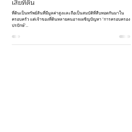
ฺBelmont Residences
19 ก.ย. 2568
ยาว 1 นาที
การครอบครองปรปักษ์ คืออะไร ทำยังไงไม่ให้
เสียที่ดิน