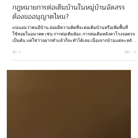
ฺBelmont Residences
24 ต.ค. 2568
ยาว 1 นาที
กฎหมายการต่อเติมบ้านในหมู่บ้านจัดสรร
ต้องขออนุญาตไหม?
แน่นอนว่าคนมีบ้าน ย่อมมีความคิดที่จะต่อเติมบ้านหรือเพิ่มพื้นที่
ใช้สอยในอนาคต เช่น การต่อเติมห้อง, การต่อเติมหลังคาโรงจอดรถ
เป็นต้น แต่ใช่ว่าอยากทำแล้วก็จะทำได้เลย เนื่องจากบ้านแต่ละหลัง
มีกฎหมายต่อเติมบ้านควบคุมอยู่ โดยเฉพาะบ้านในหมู่บ้านจัดสรร
ซึ่งกฎหมายการต่อเติมบ้านในหมู่บ้านจัดสรรนั้น จะมีเงื่อนไขขึ้นอยู่
กับ “ลักษณะการต่อเติม” นั่นเอง โดยส่วนที่ต้องขออนุญาต จะเป็น
ส่วนที่ละเมิดกฎหมาย ตามพระราชบัญญัติควบคุมอาคาร พ.ศ. 2522
นั่นเอง ทำความเข้าใจก่อน การต่อเติมบ้าน คืออะไร? คำว่